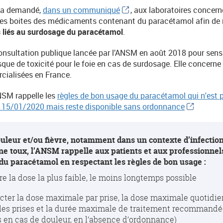
M a demandé,
dans un communiqué
, aux laboratoires concerné
les boites des médicaments contenant du paracétamol afin de r
s liés au surdosage du paracétamol
.
consultation publique lancée par l’ANSM en août 2018 pour sensibi
sque de toxicité pour le foie en cas de surdosage. Elle concerne
ialisées en France.
SM rappelle les
règles de bon usage du paracétamol qui n'est p
u 15/01/2020 mais reste disponible sans ordonnance
ouleur et/ou fièvre, notamment dans un contexte d’infect
e toux, l’ANSM rappelle aux patients et aux professionnels
n du paracétamol en respectant les règles de bon usage :
e la dose la plus faible, le moins longtemps possible
cter la dose maximale par prise, la dose maximale quotidie
les prises et la durée maximale de traitement recommandée 
s en cas de douleur, en l’absence d’ordonnance)