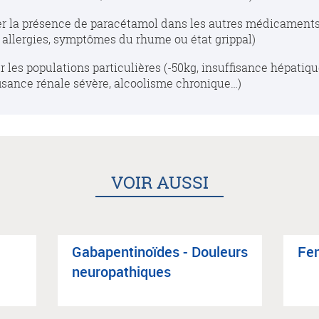
er la présence de paracétamol dans les autres médicaments 
, allergies, symptômes du rhume ou état grippal)
r les populations particulières (-50kg, insuffisance hépatiq
fisance rénale sévère, alcoolisme chronique…)
VOIR AUSSI
Gaba­pen­ti­noïdes - Dou­leurs
Fen
neu­ro­pa­thiques