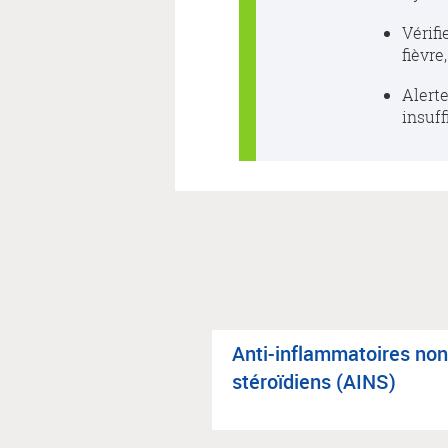
Vérifi
fièvre
Alerte
insuf
Anti-inflam­ma­toires non
sté­roï­diens (AINS)