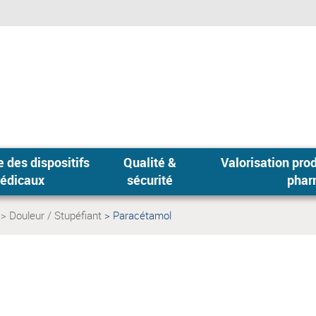
 des dispositifs
Qualité &
Valorisation produits
édicaux
sécurité
phar
Douleur / Stupéfiant
Paracétamol
Page
actuelle: