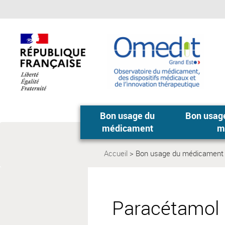
Aller
Aller
au
au
menu
contenu
principal,
Bon usage du
Bon usage
médicament
m
Accueil
Bon usage du médicament
Page
actuelle:
Paracétamol