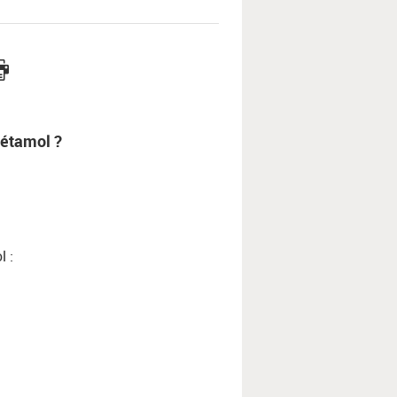
cétamol ?
l :