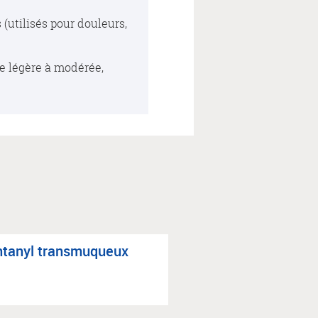
(utilisés pour douleurs,
ue légère à modérée,
­ta­nyl trans­mu­queux
Anal­gé­sie contrô­l
patient