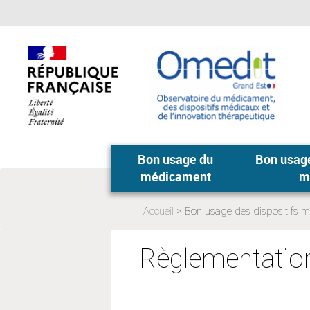
Aller
Aller
au
au
menu
contenu
principal,
Bon usage du
Bon usage
médicament
m
Accueil
Bon usage des dispositifs 
Page
actuelle:
Règlementation 