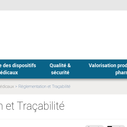
 des dispositifs
Qualité &
Valorisation produits
édicaux
sécurité
phar
médicaux
Règlementation et Traçabilité
Page
actuelle:
et Traçabilité