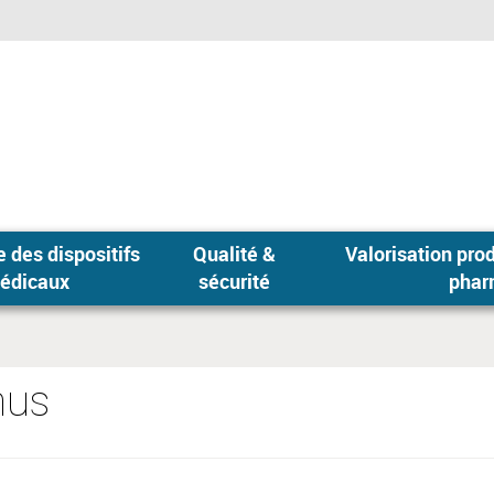
 des dispositifs
Qualité &
Valorisation produits
édicaux
sécurité
phar
nus