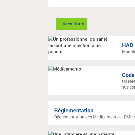
4 résultats
HAD
Modali
Codag
Un réfé
sus est
Réglementation
Réglementation des Médicaments et DMI 