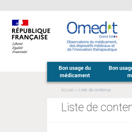
Aller
Aller
au
au
menu
contenu
principal,
Bon usage du
Bon usage
médicament
m
Accueil
Liste de contenus
Page
actuelle:
Liste de conte